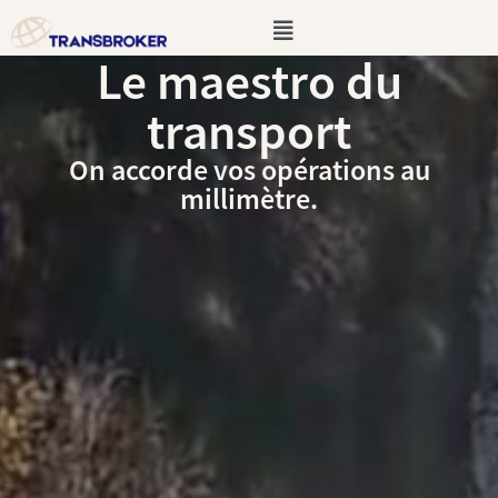
Aller
Menu
au
Le maestro du
contenu
transport
On accorde vos opérations au
millimètre.