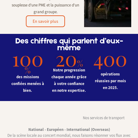
souplesse d’une PME et la puissance d’un
grand groupe.
En savoir plus
Des chiffres qui parlent d’eux-
même
100
20
400
%
%
Notre progression
opérations
des missions
chaque année grâce
réussies
par mois
confiées
menées à
à votre confiance
en 2025.
bien.
en notre expertise.
Nos services de transport
National - Européen - International (Overseas)
De la scène locale au concert mondial, nous faisons résonner vos flux avec