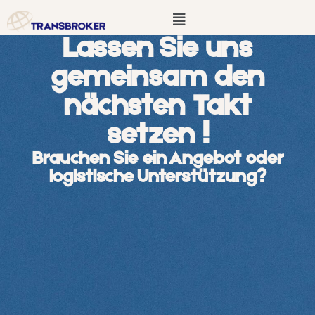
Zum
Menü
Inhalt
springen
Lassen Sie uns
gemeinsam den
nächsten Takt
setzen !
Brauchen Sie ein Angebot oder
logistische Unterstützung?