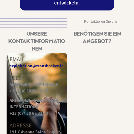
entwickeln.
Kontaktieren Sie uns
UNSERE
BENÖTIGEN SIE EIN
KONTAKTINFORMATIO
ANGEBOT?
NEN
EMAIL
exploitation@transbroker.fr
TELEFON
ANFRAGEN – FRANKREICH
+33 (0)6 50 49 19 55
ANFRAGEN – EUROPA UND
INTERNATIONAL
+33 (0)7 50 66 33 83
ADRESSE
191 C Avenue Saint-Exupéry